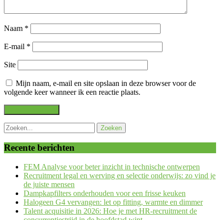
Naam
*
E-mail
*
Site
Mijn naam, e-mail en site opslaan in deze browser voor de
volgende keer wanneer ik een reactie plaats.
Recente berichten
FEM Analyse voor beter inzicht in technische ontwerpen
Recruitment legal en werving en selectie onderwijs: zo vind je
de juiste mensen
Dampkapfilters onderhouden voor een frisse keuken
Halogeen G4 vervangen: let op fitting, warmte en dimmer
Talent acquisitie in 2026: Hoe je met HR-recruitment de
concurrentiestrijd in de hoofdstad wint