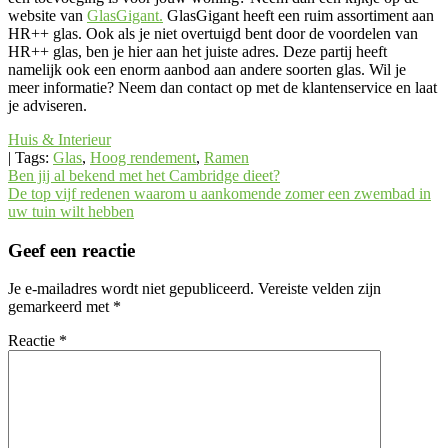
website van
GlasGigant.
GlasGigant heeft een ruim assortiment aan
HR++ glas. Ook als je niet overtuigd bent door de voordelen van
HR++ glas, ben je hier aan het juiste adres. Deze partij heeft
namelijk ook een enorm aanbod aan andere soorten glas. Wil je
meer informatie? Neem dan contact op met de klantenservice en laat
je adviseren.
Huis & Interieur
| Tags:
Glas
,
Hoog rendement
,
Ramen
Bericht
Ben jij al bekend met het Cambridge dieet?
De top vijf redenen waarom u aankomende zomer een zwembad in
navigatie
uw tuin wilt hebben
Geef een reactie
Je e-mailadres wordt niet gepubliceerd.
Vereiste velden zijn
gemarkeerd met
*
Reactie
*