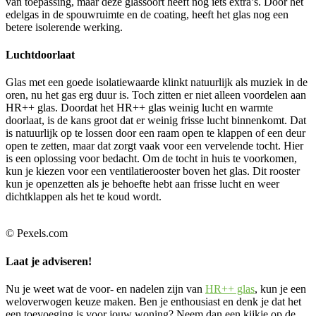
van toepassing, maar deze glassoort heeft nog iets extra’s. Door het
edelgas in de spouwruimte en de coating, heeft het glas nog een
betere isolerende werking.
Luchtdoorlaat
Glas met een goede isolatiewaarde klinkt natuurlijk als muziek in de
oren, nu het gas erg duur is. Toch zitten er niet alleen voordelen aan
HR++ glas. Doordat het HR++ glas weinig lucht en warmte
doorlaat, is de kans groot dat er weinig frisse lucht binnenkomt. Dat
is natuurlijk op te lossen door een raam open te klappen of een deur
open te zetten, maar dat zorgt vaak voor een vervelende tocht. Hier
is een oplossing voor bedacht. Om de tocht in huis te voorkomen,
kun je kiezen voor een ventilatierooster boven het glas. Dit rooster
kun je openzetten als je behoefte hebt aan frisse lucht en weer
dichtklappen als het te koud wordt.
© Pexels.com
Laat je adviseren!
Nu je weet wat de voor- en nadelen zijn van
HR++ glas
, kun je een
weloverwogen keuze maken. Ben je enthousiast en denk je dat het
een toevoeging is voor jouw woning? Neem dan een kijkje op de